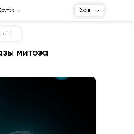
Другое
Вход
итоза
азы митоза