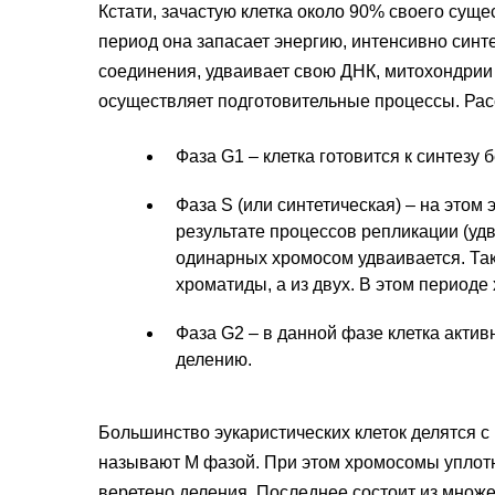
Кстати, зачастую клетка около 90% своего суще
период она запасает энергию, интенсивно синте
соединения, удваивает свою ДНК, митохондрии 
осуществляет подготовительные процессы. Рас
Фаза G1 – клетка готовится к синтезу б
Фаза S (или синтетическая) – на этом
результате процессов репликации (уд
одинарных хромосом удваивается. Так 
хроматиды, а из двух. В этом период
Фаза G2 – в данной фазе клетка актив
делению.
Большинство эукаристических клеток делятся 
называют M фазой. При этом хромосомы уплот
веретено деления. Последнее состоит из множе