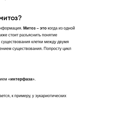
митоз?
 информация.
Митоз – это
когда из одной
акже стоит разъяснить понятие
д существования клетки между двумя
ением существования. Попросту цикл
ием «
интерфаза
».
ется, к примеру, у эукариотических