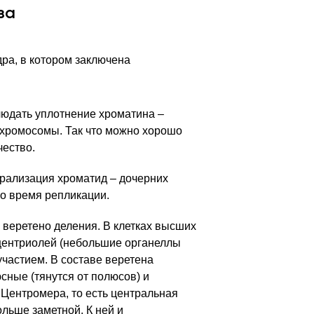
за
ра, в котором заключена
юдать уплотнение хроматина –
 хромосомы. Так что можно хорошо
чество.
ирализация хроматид – дочерних
о время репликации.
 веретено деления. В клетках высших
 центриолей (небольшие органеллы
 участием. В составе веретена
сные (тянутся от полюсов) и
 Центромера, то есть центральная
льше заметной. К ней и