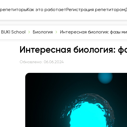
 репетиторы
Как это работает
Регистрация репетитором
 BUKI School
Биология
Интересная биология: фазы м
Интересная биология: ф
Обновлено:
06.06.2024