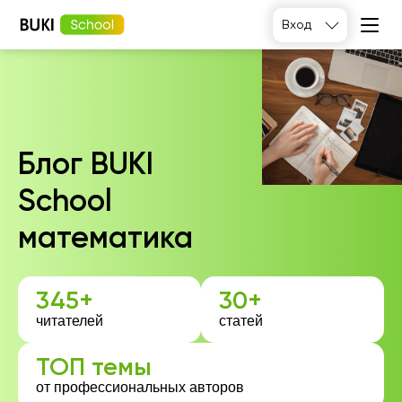
Вход
Блог BUKI
School
математика
345+
30+
читателей
статей
ТОП темы
от профессиональных авторов