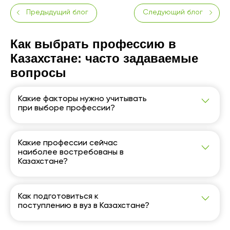
Предыдущий блог
Следующий блог
Как выбрать профессию в
Казахстане: часто задаваемые
вопросы
Какие факторы нужно учитывать
при выборе профессии?
При выборе профессии важно учитывать свои
сильные стороны, навыки, интересы, а также
востребованность и перспективы профессии на
Какие профессии сейчас
рынке труда.
наиболее востребованы в
Казахстане?
Наиболее востребованы такие профессии, как
специалист по искусственному интеллекту,
кибербезопасности, аналитик данных,
Как подготовиться к
киберюрист, front-end разработчик и трейдер.
поступлению в вуз в Казахстане?
Для подготовки к поступлению в вуз важно
заранее готовиться к ЕНТ, найти репетитора