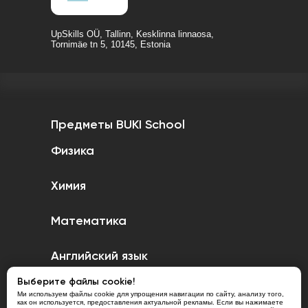
UpSkills OÜ, Tallinn, Kesklinna linnaosa,
Tornimäe tn 5, 10145, Estonia
Предметы BUKI School
Физика
Химия
Математика
Английский язык
Выберите файлы cookie!
Казахский язык
Ми используем файлы cookie для упрощения навигации по сайту, анализу того,
как он используется, предоставления актуальной рекламы. Если вы нажимаете